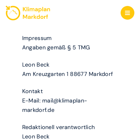
Zum
Inhalt
Toggl
springen
Navig
JETZT
Impressum
GEMEINSAM
Angaben gemäß § 5 TMG
KLIMANEUTRAL
Leon Beck
Am Kreuzgarten 1 88677 Markdorf
Kontakt
E-Mail: mail@klimaplan-
markdorf.de
Redaktionell verantwortlich
Leon Beck